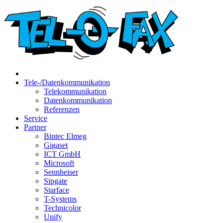
Tele-/Datenkommunikation
Telekommunikation
Datenkommunikation
Referenzen
Service
Partner
Bintec Elmeg
Gigaset
ICT GmbH
Microsoft
Sennheiser
Sipgate
Starface
T-Systems
Technicolor
Unify