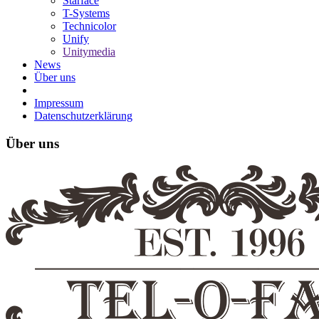
Starface
T-Systems
Technicolor
Unify
Unitymedia
News
Über uns
Impressum
Datenschutzerklärung
Über uns